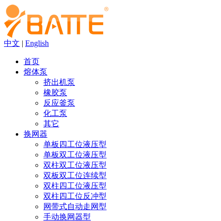
中文
|
English
首页
熔体泵
挤出机泵
橡胶泵
反应釜泵
化工泵
其它
换网器
单板四工位液压型
单板双工位液压型
双柱双工位液压型
双板双工位连续型
双柱四工位液压型
双柱四工位反冲型
网带式自动走网型
手动换网器型